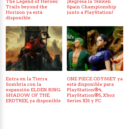
The Legend of Heroes:
¡Regresa la Tekken
Trails beyond the
Spain Championship
Horizon ya está
junto a PlayStation!
disponible
Entra en la Tierra
ONE PIECE ODYSSEY ya
Sombría con la
está disponible para
expansión ELDEN RING
PlayStation®4,
SHADOW OF THE
PlayStation®5, Xbox
ERDTREE, ya disponible
Series X|S y PC