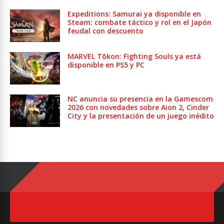
Expeditions: Samurai ya disponible en
Steam: combate táctico y rol en el Japón
feudal con descuento
MARVEL Tōkon: Fighting Souls ya está
disponible en PS5 y PC
NC anuncia su presencia en la Gamescom
2026 con novedades sobre Aion 2, Cinder
City y la presentación de un juego inédito