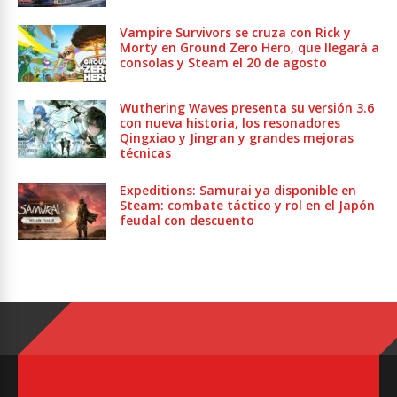
Vampire Survivors se cruza con Rick y
Morty en Ground Zero Hero, que llegará a
consolas y Steam el 20 de agosto
Wuthering Waves presenta su versión 3.6
con nueva historia, los resonadores
Qingxiao y Jingran y grandes mejoras
técnicas
Expeditions: Samurai ya disponible en
Steam: combate táctico y rol en el Japón
feudal con descuento