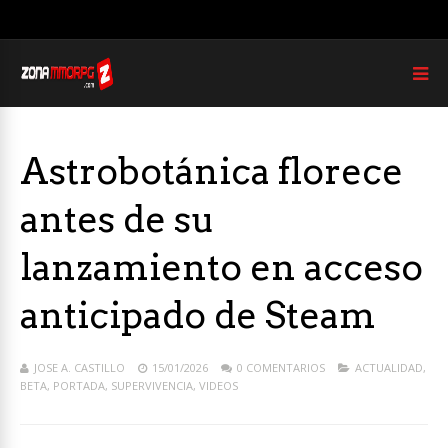
Astrobotánica florece
antes de su
lanzamiento en acceso
anticipado de Steam
JOSE A. CASTILLO
15/01/2026
0 COMENTARIOS
ACTUALIDAD
,
BETA
,
PORTADA
,
SUPERVIVENCIA
,
VIDEOS