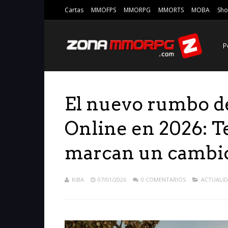
Cartas
MMOFPS
MMORPG
MMORTS
MOBA
Sho
P
El nuevo rumbo de
Online en 2026: T
marcan un cambio
KIBA
07/01/2026
0 COMENTARIOS
ACTUALI