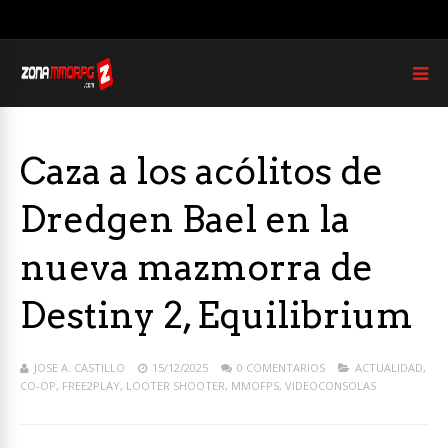
Caza a los acólitos de
Dredgen Bael en la
nueva mazmorra de
Destiny 2, Equilibrium
JOSE A. CASTILLO
15/12/2025
0 COMENTARIOS
ACTUALIDAD
,
CO-OP
,
FREE2PLAY
,
LOOTER SHOOTER
,
MMOFPS
,
VIDEOCONSOLAS