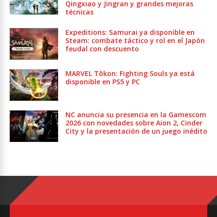
Qingxiao y Jingran y grandes mejoras
técnicas
Expeditions: Samurai ya disponible en
Steam: combate táctico y rol en el Japón
feudal con descuento
MARVEL Tōkon: Fighting Souls ya está
disponible en PS5 y PC
NC anuncia su presencia en la Gamescom
2026 con novedades sobre Aion 2, Cinder
City y la presentación de un juego inédito