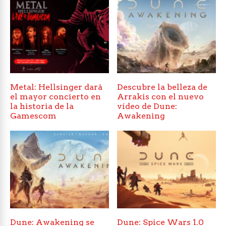
Metal: Hellsinger dará
Descubre la belleza de
el mayor concierto en
Arrakis con el nuevo
la historia de la
vídeo de Dune:
Gamescom
Awakening
Dune: Awakening se
Dune: Spice Wars 1.0