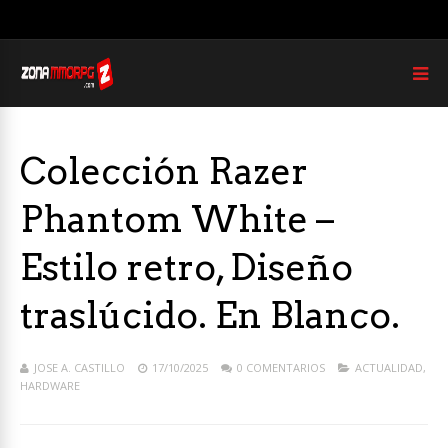
Colección Razer
Phantom White –
Estilo retro, Diseño
traslúcido. En Blanco.
JOSE A. CASTILLO
17/10/2025
0 COMENTARIOS
ACTUALIDAD
,
HARDWARE