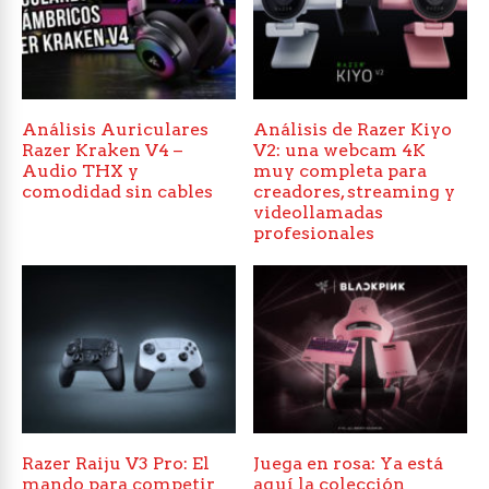
Análisis Auriculares
Análisis de Razer Kiyo
Razer Kraken V4 –
V2: una webcam 4K
Audio THX y
muy completa para
comodidad sin cables
creadores, streaming y
videollamadas
profesionales
Razer Raiju V3 Pro: El
Juega en rosa: Ya está
mando para competir
aquí la colección