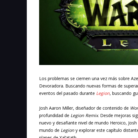
Los problemas se ciernen una vez más sobre Azer
Devoradora. Buscando nuevas formas de superar e
eventos del pasado durante
Legion
, buscando gu
Josh Aaron Miller, diseñador de contenido de
Wor
profundidad de
Legion Remix
. Desde mejoras sign
nuevo y desafiante nivel de mundo Heroico, Josh 
mundo de
Legion
y explorar este capítulo distant
planes de Xal’atath.