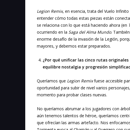
Legion Remix
, en esencia, trata del Vuelo Infini
entender cómo todas estas piezas están conectad
se relaciona con lo que está haciendo ahora (en
ocurriendo en la
Saga del Alma Mundo
. También
enorme desafío de la invasión de la Legión, porq
mayores, y debemos estar preparados.
¿Por qué unificar las cinco rutas original
equilibre nostalgia y progresión simplifica
Queríamos que
Legion Remix
fuese accesible pa
oportunidad para subir de nivel varios personaj
momento para probar clases nuevas.
No queríamos abrumar a los jugadores con árbo
aún tenemos talentos de héroe, queríamos centrar
que ofrecían las armas artefacto. Nos enfocamos
Tormenta evoca al Chamán y al Guerrero con sus