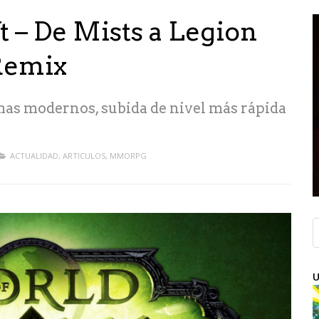
 – De Mists a Legion
Remix
as modernos, subida de nivel más rápida
ACTUALIDAD
,
ARTICULOS
,
MMORPG
U