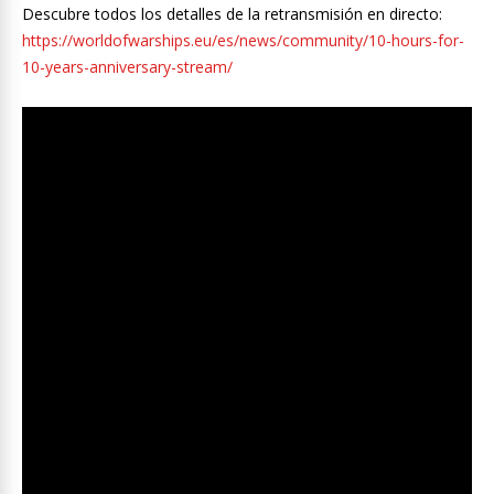
Descubre todos los detalles de la retransmisión en directo:
https://worldofwarships.eu/es/news/community/10-hours-for-
10-years-anniversary-stream/