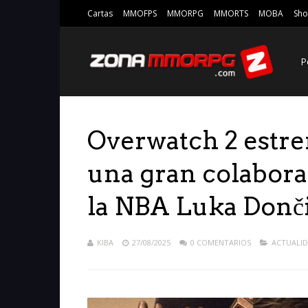
Cartas
MMOFPS
MMORPG
MMORTS
MOBA
Sho
P
Overwatch 2 estre
una gran colaborac
la NBA Luka Donč
KIBA
27/08/2025
0 COMENTARIOS
ACTUALI