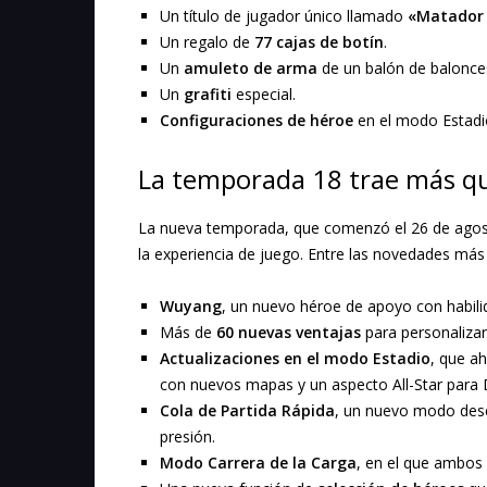
Un título de jugador único llamado
«Matador
Un regalo de
77 cajas de botín
.
Un
amuleto de arma
de un balón de balonce
Un
grafiti
especial.
Configuraciones de héroe
en el modo Estadio
La temporada 18 trae más qu
La nueva temporada, que comenzó el 26 de agost
la experiencia de juego. Entre las novedades má
Wuyang
, un nuevo héroe de apoyo con habili
Más de
60 nuevas ventajas
para personalizar
Actualizaciones en el modo Estadio
, que a
con nuevos mapas y un aspecto All-Star para 
Cola de Partida Rápida
, un nuevo modo desen
presión.
Modo Carrera de la Carga
, en el que ambos