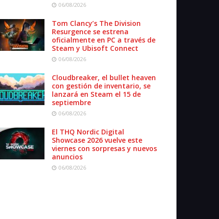
06/08/2026
Tom Clancy’s The Division
Resurgence se estrena
oficialmente en PC a través de
Steam y Ubisoft Connect
06/08/2026
Cloudbreaker, el bullet heaven
con gestión de inventario, se
lanzará en Steam el 15 de
septiembre
06/08/2026
El THQ Nordic Digital
Showcase 2026 vuelve este
viernes con sorpresas y nuevos
anuncios
06/08/2026