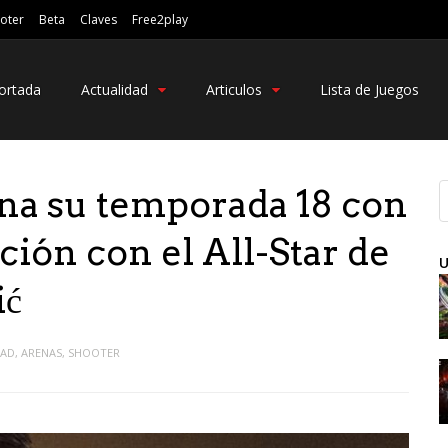
oter
Beta
Claves
Free2play
ortada
Actualidad
Articulos
Lista de Juegos
na su temporada 18 con
ión con el All-Star de
U
ić
DAD
,
ARENAS
,
SHOOTER