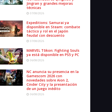
Jingran y grandes mejoras
técnicas
07/08/2026
Expeditions: Samurai ya
disponible en Steam: combate
táctico y rol en el Japón
feudal con descuento
07/08/2026
MARVEL Tōkon: Fighting Souls
ya está disponible en PS5 y PC
06/08/2026
NC anuncia su presencia en la
Gamescom 2026 con
novedades sobre Aion 2,
Cinder City y la presentación
de un juego inédito
06/08/2026