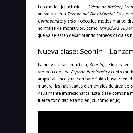
Los modos JcJ actuales —
Héroe de Karkea
,
Aren
nuevo sistema
Torneo del Dios Marcial
. Este nu
Campeonato
y
Dúo
. Todos los modos mantendrá
normales de monstruos, como
Armadura Súper
que ya se están desarrollando torneos oficiales 
Nueva clase: Seonin – Lanza
La nueva clase anunciada,
Seonin
, se inspira en 
Armada con una
Espada Iluminada
y controlan
amplio alcance y un combate fluido basado en el 
madera, las habilidades elementales de área de
S
visualmente impresionante. Esta clase combina m
fuerza formidable tanto en JcE como en JcJ.