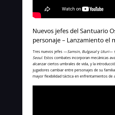
Nuevos jefes del Santuario O
personaje – Lanzamiento el 
Tres nuevos jefes —
Samsin
,
Bulgasal
y
Uturi
— s
Seoul
. Estos combates incorporan mecánicas avan
alcanzar ciertos umbrales de vida, y la introducci
jugadores cambiar entre personajes de su familia 
mayor flexibilidad táctica en enfrentamientos de al