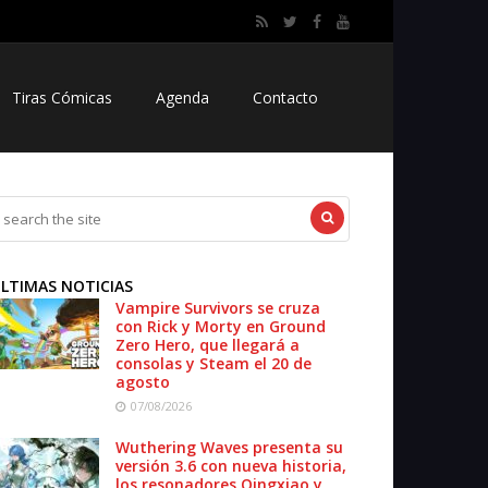
Tiras Cómicas
Agenda
Contacto
LTIMAS NOTICIAS
Vampire Survivors se cruza
con Rick y Morty en Ground
Zero Hero, que llegará a
consolas y Steam el 20 de
agosto
07/08/2026
Wuthering Waves presenta su
versión 3.6 con nueva historia,
los resonadores Qingxiao y