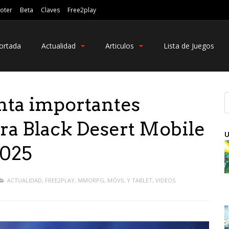
oter
Beta
Claves
Free2play
ortada
Actualidad
Articulos
Lista de Juegos
nta importantes
ara Black Desert Mobile
U
2025
ACTUALIDAD
,
FREE2PLAY
,
MMORPG
,
MÓVIL Y TABLET
,
VIDEOS