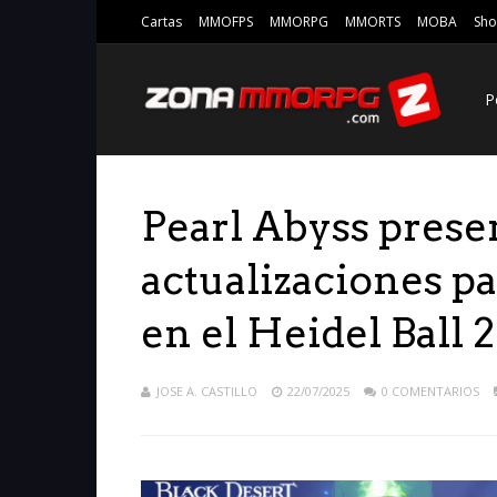
Cartas
MMOFPS
MMORPG
MMORTS
MOBA
Sho
P
Pearl Abyss prese
actualizaciones p
en el Heidel Ball 
JOSE A. CASTILLO
22/07/2025
0 COMENTARIOS