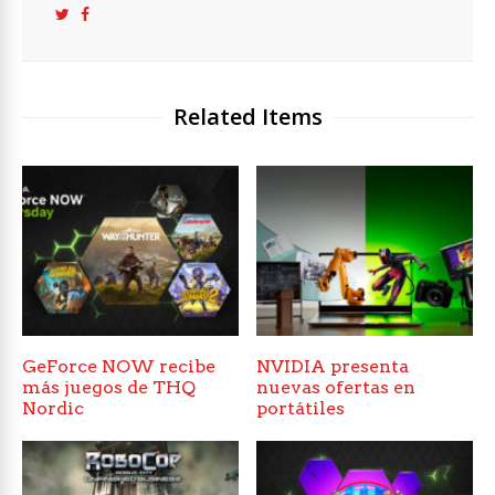
Related Items
GeForce NOW recibe
NVIDIA presenta
más juegos de THQ
nuevas ofertas en
Nordic
portátiles