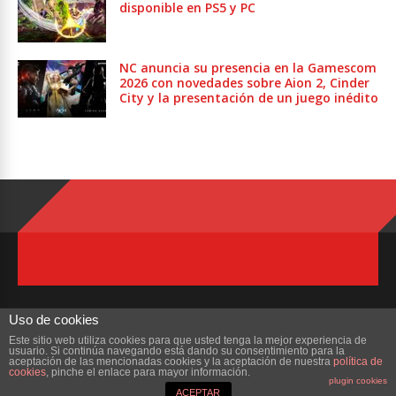
disponible en PS5 y PC
NC anuncia su presencia en la Gamescom
2026 con novedades sobre Aion 2, Cinder
City y la presentación de un juego inédito
Uso de cookies
Este sitio web utiliza cookies para que usted tenga la mejor experiencia de
usuario. Si continúa navegando está dando su consentimiento para la
Copyright © 2023 ZonaMMORPG.com. Todos los derechos reservados
aceptación de las mencionadas cookies y la aceptación de nuestra
política de
cookies
, pinche el enlace para mayor información.
plugin cookies
Portada
¿Quienes Somos?
Colabora
Contacto
ACEPTAR