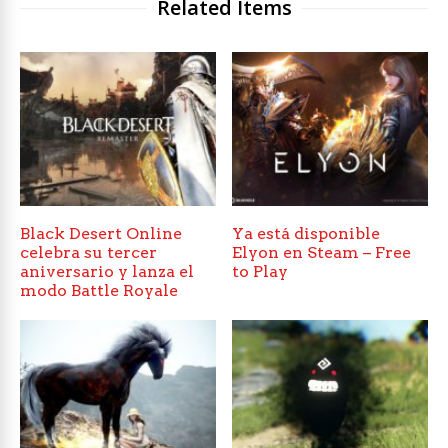
Related Items
Black Desert Online
Ya está disponible
celebra su tercer
Elyon en Steam – Free
aniversario y lanza el
to Play
modo Battle Royale