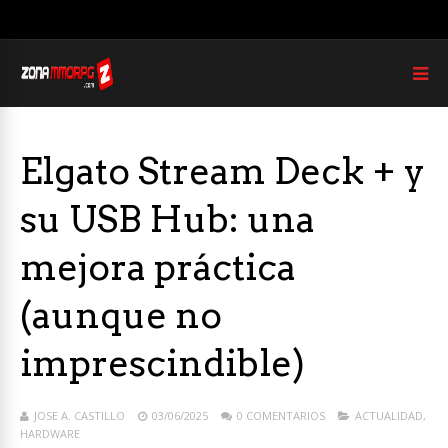
Elgato Stream Deck + y
su USB Hub: una
mejora práctica
(aunque no
imprescindible)
JOSE A. CASTILLO
03/06/2025
0 COMENTARIOS
ACTUALIDAD
,
HARDWARE