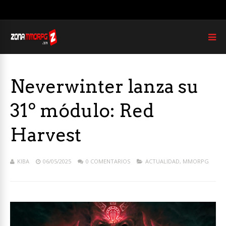
Neverwinter lanza su
31º módulo: Red
Harvest
KIBA
06/05/2025
0 COMENTARIOS
ACTUALIDAD
,
MMORPG