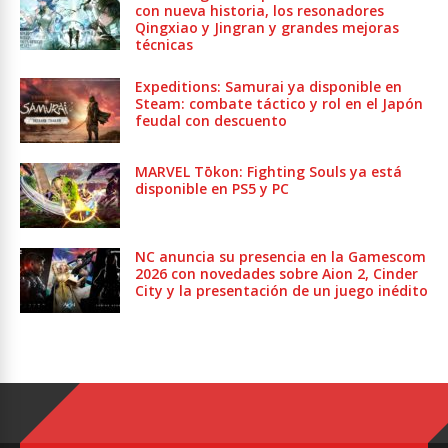
con nueva historia, los resonadores
Qingxiao y Jingran y grandes mejoras
técnicas
Expeditions: Samurai ya disponible en
Steam: combate táctico y rol en el Japón
feudal con descuento
MARVEL Tōkon: Fighting Souls ya está
disponible en PS5 y PC
NC anuncia su presencia en la Gamescom
2026 con novedades sobre Aion 2, Cinder
City y la presentación de un juego inédito