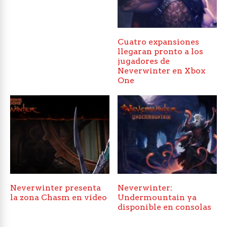
Cuatro expansiones
llegaran pronto a los
jugadores de
Neverwinter en Xbox
One
Neverwinter presenta
Neverwinter:
la zona Chasm en vídeo
Undermountain ya
disponible en consolas