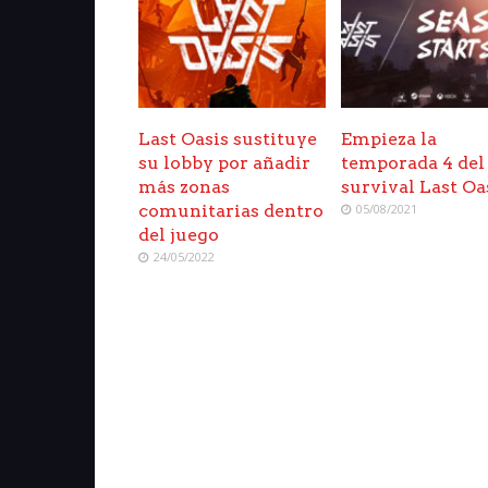
Last Oasis sustituye
Empieza la
su lobby por añadir
temporada 4 del
más zonas
survival Last Oa
comunitarias dentro
05/08/2021
del juego
24/05/2022