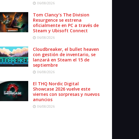
06/08/2026
Tom Clancy’s The Division
Resurgence se estrena
oficialmente en PC a través de
Steam y Ubisoft Connect
06/08/2026
Cloudbreaker, el bullet heaven
con gestión de inventario, se
lanzará en Steam el 15 de
septiembre
06/08/2026
El THQ Nordic Digital
Showcase 2026 vuelve este
viernes con sorpresas y nuevos
anuncios
06/08/2026