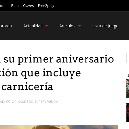
oter
Beta
Claves
Free2play
ortada
Actualidad
Articulos
Lista de Juegos
a su primer aniversario
ción que incluye
U
 carnicería
DAD
,
CO-OP
,
SANDBOX
,
SUPERVIVENCIA