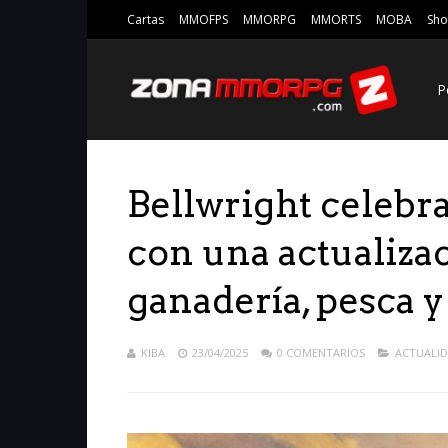
Cartas
MMOFPS
MMORPG
MMORTS
MOBA
Sho
P
Bellwright celebr
con una actualiza
ganadería, pesca y
KIBA
23/04/2025
0 COMENTARIOS
ACTUALI