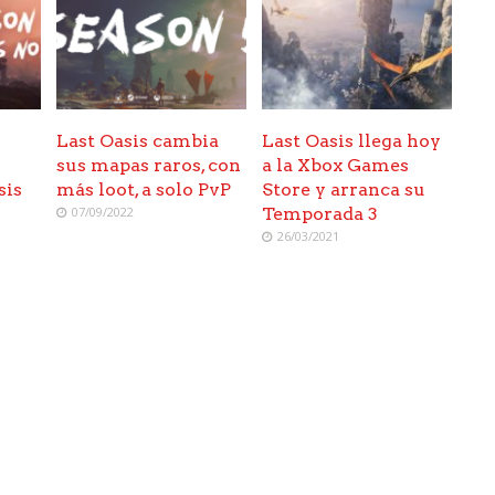
Last Oasis cambia
Last Oasis llega hoy
sus mapas raros, con
a la Xbox Games
sis
más loot, a solo PvP
Store y arranca su
07/09/2022
Temporada 3
26/03/2021