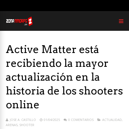
Active Matter está
recibiendo la mayor
actualización en la
historia de los shooters
online
JOSE A. CASTILLO
01/04/2025
0 COMENTARIOS
ACTUALIDAD
,
ARENAS
,
SHOOTER