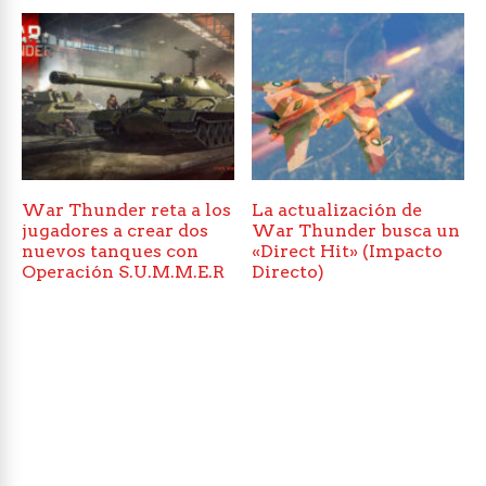
War Thunder reta a los
La actualización de
jugadores a crear dos
War Thunder busca un
nuevos tanques con
«Direct Hit» (Impacto
Operación S.U.M.M.E.R
Directo)