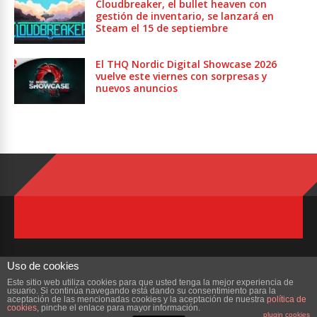
Cloudbreaker, el bullet heaven con
gestión de inventario, se lanzará en
Steam el 15 de septiembre
El THQ Nordic Digital Showcase 2026
vuelve este viernes con sorpresas y
nuevos anuncios
Uso de cookies
Este sitio web utiliza cookies para que usted tenga la mejor experiencia de
usuario. Si continúa navegando está dando su consentimiento para la
Copyright © 2023 ZonaMMORPG.com. Todos los derechos reservados
aceptación de las mencionadas cookies y la aceptación de nuestra
política de
cookies
, pinche el enlace para mayor información.
plugin cookies