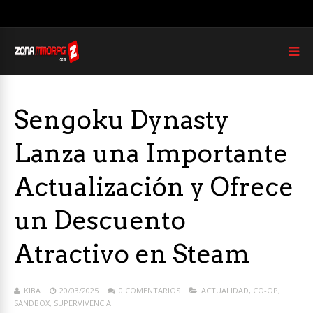
Sengoku Dynasty
Lanza una Importante
Actualización y Ofrece
un Descuento
Atractivo en Steam
KIBA
20/03/2025
0 COMENTARIOS
ACTUALIDAD
,
CO-OP
,
SANDBOX
,
SUPERVIVENCIA