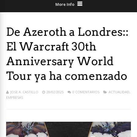
More Info
De Azeroth a Londres::
El Warcraft 30th
Anniversary World
Tour ya ha comenzado
JOSE A. CASTILLO
28/02/2025
0 COMENTARIOS
ACTUALIDAD
,
EMPRESAS