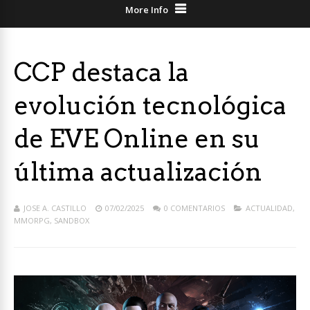
More Info
CCP destaca la
evolución tecnológica
de EVE Online en su
última actualización
JOSE A. CASTILLO
07/02/2025
0 COMENTARIOS
ACTUALIDAD
,
MMORPG
,
SANDBOX