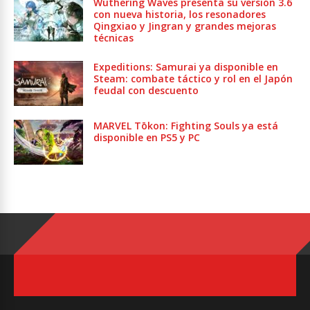
Wuthering Waves presenta su versión 3.6
con nueva historia, los resonadores
Qingxiao y Jingran y grandes mejoras
técnicas
Expeditions: Samurai ya disponible en
Steam: combate táctico y rol en el Japón
feudal con descuento
MARVEL Tōkon: Fighting Souls ya está
disponible en PS5 y PC