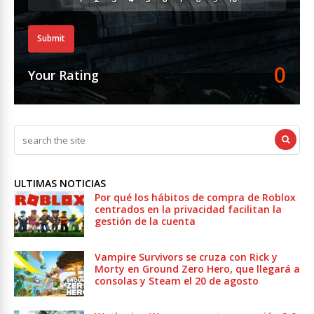
Submit
0
Your Rating
ULTIMAS NOTICIAS
Por qué los hábitos de compra de Roblox
centrados en la privacidad facilitan la
gestión de la cuenta
Vampire Survivors se cruza con Rick y
Morty en Ground Zero Hero, que llegará a
consolas y Steam el 20 de agosto