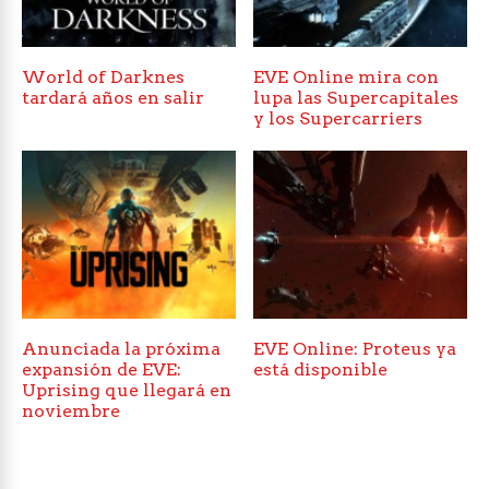
World of Darknes
EVE Online mira con
tardará años en salir
lupa las Supercapitales
y los Supercarriers
Anunciada la próxima
EVE Online: Proteus ya
expansión de EVE:
está disponible
Uprising que llegará en
noviembre