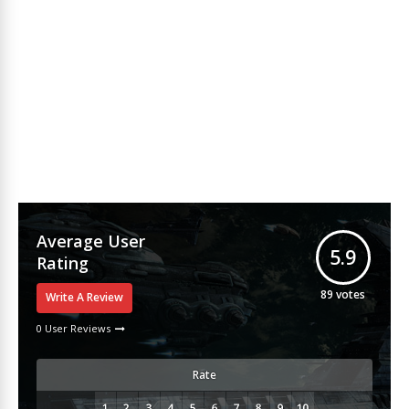
Average User
5.9
Rating
89
votes
Write A Review
0 User Reviews
Rate