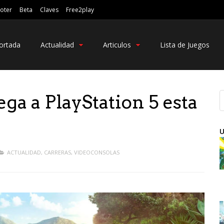
oter
Beta
Claves
Free2play
ortada
Actualidad
Articulos
Lista de Juegos
ega a PlayStation 5 esta
U
ACTUALIDAD
,
CARRERAS
,
VIDEOCONSOLAS