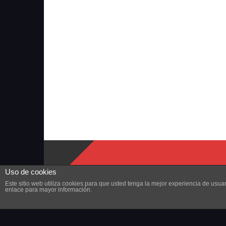
Uso de cookies
Este sitio web utiliza cookies para que usted tenga la mejor experiencia de us
enlace para mayor información.
Copyright © 2023 ZonaMMORPG.com. Todos los derechos r