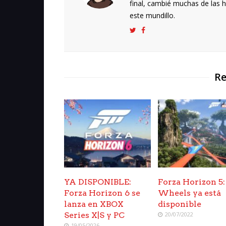
final, cambié muchas de las h
este mundillo.
Re
YA DISPONIBLE:
Forza Horizon 5:
Forza Horizon 6 se
Wheels ya está
lanza en XBOX
disponible
Series X|S y PC
20/07/2022
19/05/2026