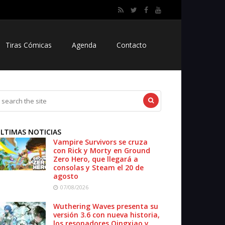
Tiras Cómicas
Agenda
Contacto
LTIMAS NOTICIAS
Vampire Survivors se cruza
con Rick y Morty en Ground
Zero Hero, que llegará a
consolas y Steam el 20 de
agosto
07/08/2026
Wuthering Waves presenta su
versión 3.6 con nueva historia,
los resonadores Qingxiao y