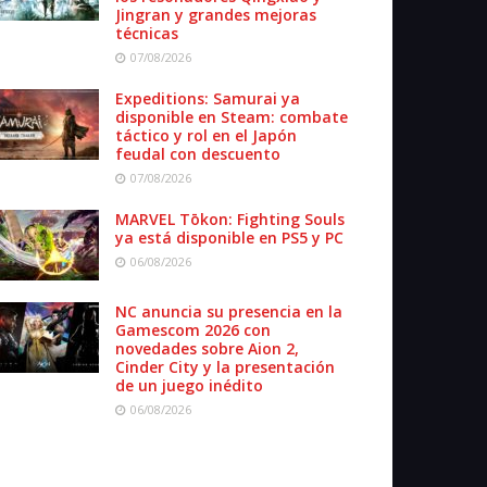
Jingran y grandes mejoras
técnicas
07/08/2026
Expeditions: Samurai ya
disponible en Steam: combate
táctico y rol en el Japón
feudal con descuento
07/08/2026
MARVEL Tōkon: Fighting Souls
ya está disponible en PS5 y PC
06/08/2026
NC anuncia su presencia en la
Gamescom 2026 con
novedades sobre Aion 2,
Cinder City y la presentación
de un juego inédito
06/08/2026