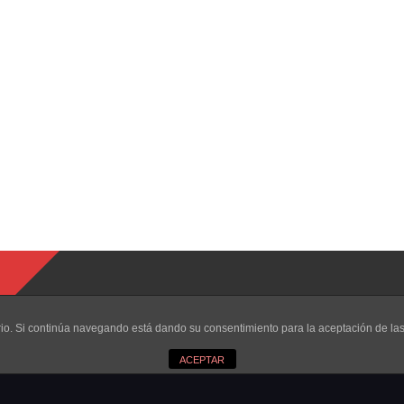
uario. Si continúa navegando está dando su consentimiento para la aceptación de l
ACEPTAR
eservados