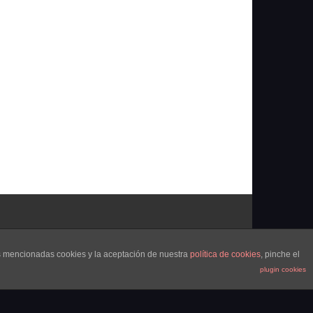
as mencionadas cookies y la aceptación de nuestra
política de cookies
, pinche el
plugin cookies
Portada
¿Quienes Somos?
Colabora
Contacto