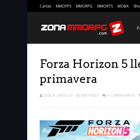
Cartas
MMOFPS
MMORPG
MMORTS
MOBA
Sho
P
Forza Horizon 5 ll
primavera
JOSE A. CASTILLO
30/01/2025
0 COMENTARIOS