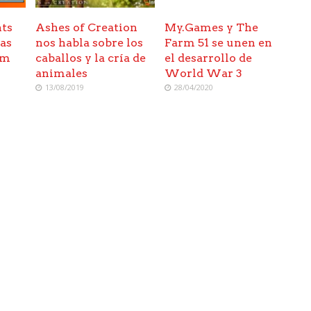
hts
Ashes of Creation
My.Games y The
jas
nos habla sobre los
Farm 51 se unen en
am
caballos y la cría de
el desarrollo de
animales
World War 3
13/08/2019
28/04/2020