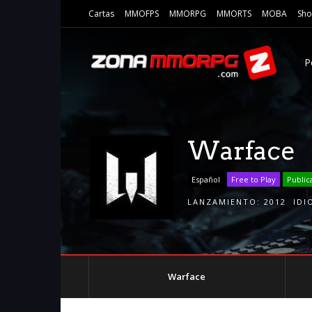
Cartas
MMOFPS
MMORPG
MMORTS
MOBA
Sho
P
Warface
Español
Free to Play
Public
LANZAMIENTO:
2012
IDI
Warface