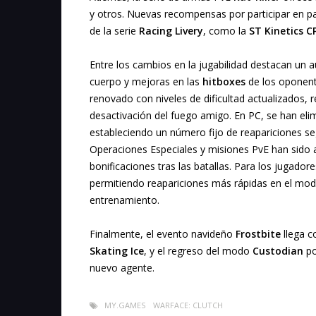
y otros. Nuevas recompensas por participar en part
de la serie
Racing Livery
, como la
ST Kinetics 
Entre los cambios en la jugabilidad destacan un
cuerpo y mejoras en las
hitboxes
de los oponente
renovado con niveles de dificultad actualizados
desactivación del fuego amigo. En PC, se han eli
estableciendo un número fijo de reapariciones se
Operaciones Especiales y misiones PvE han sido
bonificaciones tras las batallas. Para los jugador
permitiendo reapariciones más rápidas en el mod
entrenamiento.
Finalmente, el evento navideño
Frostbite
llega c
Skating Ice
, y el regreso del modo
Custodian
po
nuevo agente.
MY.GAMES
WARFACE: CLUTCH