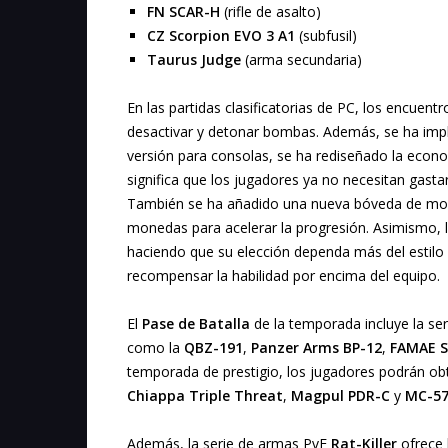
FN SCAR-H
(rifle de asalto)
CZ Scorpion EVO 3 A1
(subfusil)
Taurus Judge
(arma secundaria)
En las partidas clasificatorias de PC, los encuen
desactivar y detonar bombas. Además, se ha impl
versión para consolas, se ha rediseñado la econom
significa que los jugadores ya no necesitan gas
También se ha añadido una nueva bóveda de mon
monedas para acelerar la progresión. Asimismo, l
haciendo que su elección dependa más del estilo 
recompensar la habilidad por encima del equipo.
El
Pase de Batalla
de la temporada incluye la se
como la
QBZ-191
,
Panzer Arms BP-12
,
FAMAE S
temporada de prestigio, los jugadores podrán 
Chiappa Triple Threat
,
Magpul PDR-C
y
MC-57
Además, la serie de armas PvE
Rat-Killer
ofrece 