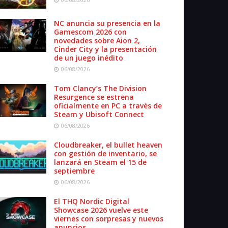
NC anuncia su presencia en la
Gamescom 2026 con
novedades sobre Aion 2,
Cinder City y la presentación
de un juego inédito
06/08/2026
Tom Clancy’s The Division
Resurgence se estrena
oficialmente en PC a través de
Steam y Ubisoft Connect
06/08/2026
Cloudbreaker, el bullet heaven
con gestión de inventario, se
lanzará en Steam el 15 de
septiembre
06/08/2026
El THQ Nordic Digital
Showcase 2026 vuelve este
viernes con sorpresas y nuevos
anuncios