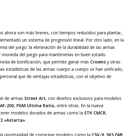
tros ahora son más breves, con tiempos reducidos para plantar,
ementado un sistema de progresión lineal. Por otro lado, en la
ía del juego: la eliminación de la durabilidad de las armas
tar moneda del juego para mantenerlas en buen estado.
eda de bonificación, que permite ganar más
Crowns
y otras
as estadísticas de las armas cuerpo a cuerpo se han unificado,
personal que de ventajas estadísticas, con el objetivo de
rie de armas
Street Art
, con diseños exclusivos para modelos
AF-200
,
PGM Ultima Ratio
, entre otras. En la nueva
obtener modelos dorados de armas como la
STK CMCR
,
2 «Astarta»
.
la oportunidad de conseguir modelos como la
CSV-9
,
SKS FAB