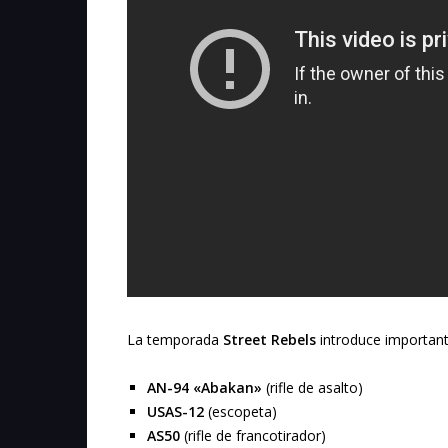
La temporada
Street Rebels
introduce importante
AN-94 «Abakan»
(rifle de asalto)
USAS-12
(escopeta)
AS50
(rifle de francotirador)