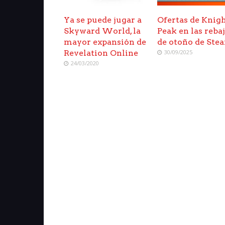
Ya se puede jugar a
Ofertas de Knig
Skyward World, la
Peak en las reba
mayor expansión de
de otoño de Ste
Revelation Online
30/09/2025
24/03/2020