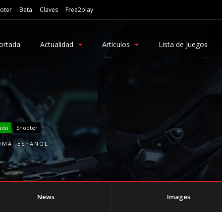
oter
Beta
Claves
Free2play
ortada
Actualidad
Articulos
Lista de Juegos
ado
Shooter
OMA:
ESPAÑOL
News
Images