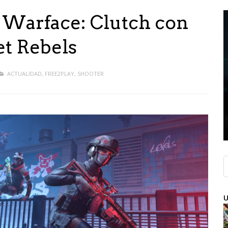
a Warface: Clutch con
et Rebels
ACTUALIDAD
,
FREE2PLAY
,
SHOOTER
U