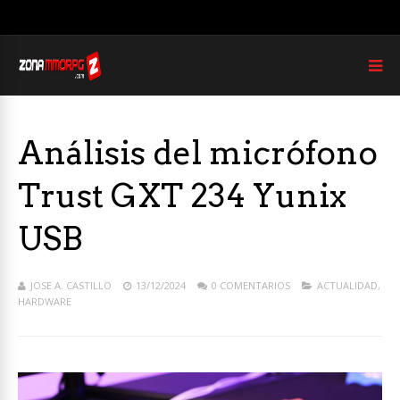
Análisis del micrófono
Trust GXT 234 Yunix
USB
JOSE A. CASTILLO
13/12/2024
0 COMENTARIOS
ACTUALIDAD
,
HARDWARE