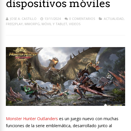
dispositivos móviles
JOSE A. CASTILLO
13/11/2024
0 COMENTARIOS
ACTUALIDAD
,
FREE2PLAY
,
MMORPG
,
MÓVIL Y TABLET
,
VIDEOS
Monster Hunter Outlanders
es un juego nuevo con muchas
funciones de la serie emblemática, desarrollado junto al