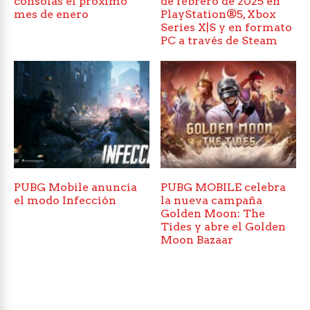
consolas el próximo
de febrero de 2025 en
mes de enero
PlayStation®5, Xbox
Series X|S y en formato
PC a través de Steam
PUBG Mobile anuncia
PUBG MOBILE celebra
el modo Infección
la nueva campaña
Golden Moon: The
Tides y abre el Golden
Moon Bazaar