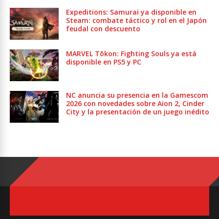
Expeditions: Samurai ya disponible en
Steam: combate táctico y rol en el Japón
feudal con descuento
MARVEL Tōkon: Fighting Souls ya está
disponible en PS5 y PC
NC anuncia su presencia en la Gamescom
2026 con novedades sobre Aion 2, Cinder
City y la presentación de un juego inédito