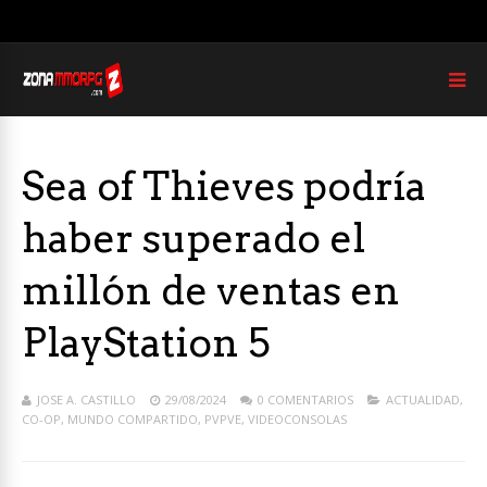
Sea of Thieves podría
haber superado el
millón de ventas en
PlayStation 5
JOSE A. CASTILLO
29/08/2024
0 COMENTARIOS
ACTUALIDAD
,
CO-OP
,
MUNDO COMPARTIDO
,
PVPVE
,
VIDEOCONSOLAS