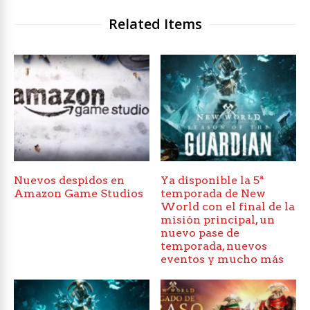
Related Items
Nuevos despidos en
Ya disponible la 5ª
Amazon Game Studios
temporada de New
World con el final de la
misión principal, un
nuevo pase de
temporada, nuevos
eventos y mucho más