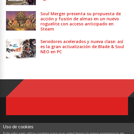
Soul Merger presenta su propuesta de
acción y fusión de almas en un nuevo
roguelite con acceso anticipado en
Steam
Servidores acelerados y nueva clase: así
es la gran actualización de Blade & Soul
NEO en PC
Uso de cookies
Este sitio web utiliza cookies para que usted tenga la mejor experiencia de