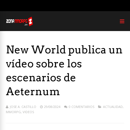
New World publica un
vídeo sobre los
escenarios de
Aeternum
JOSE A. CASTILLO
29/08/2024
0 COMENTARIOS
ACTUALIDAD
,
MMORPG
,
VIDEOS