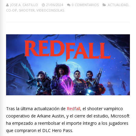
JOSE A. CASTILLO
21/06/2024
0 COMENTARIOS
ACTUALIDAD
,
CO-OP
,
SHOOTER
,
VIDEOCONSOLAS
Tras la última actualización de
Redfall
, el shooter vampírico
cooperativo de Arkane Austin, y el cierre del estudio, Microsoft
ha empezado a reembolsar el importe íntegro a los jugadores
que compraron el DLC Hero Pass.