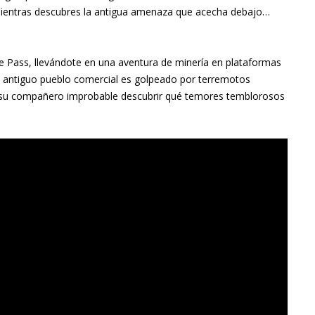
s mientras descubres la antigua amenaza que acecha debajo…
e Pass, llevándote en una aventura de minería en plataformas
n antiguo pueblo comercial es golpeado por terremotos
y su compañero improbable descubrir qué temores temblorosos