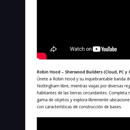
Robin Hood – Sherwood Builders (Cloud, PC y X
Únete a Robin Hood y su inquebrantable banda de f
Nottingham libre, mientras viajas por diversas re
habitantes de las tierras circundantes. Completa 
gama de objetos y explora libremente ubicacione
con características de construcción de bases.