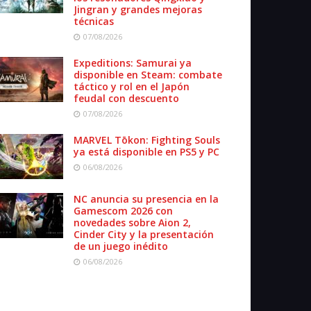
Jingran y grandes mejoras
técnicas
07/08/2026
Expeditions: Samurai ya
disponible en Steam: combate
táctico y rol en el Japón
feudal con descuento
07/08/2026
MARVEL Tōkon: Fighting Souls
ya está disponible en PS5 y PC
06/08/2026
NC anuncia su presencia en la
Gamescom 2026 con
novedades sobre Aion 2,
Cinder City y la presentación
de un juego inédito
06/08/2026