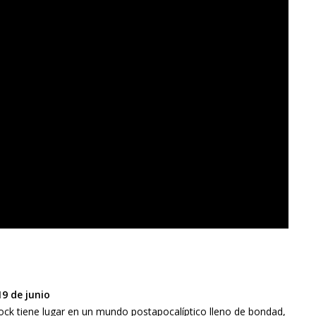
9 de junio
ock tiene lugar en un mundo postapocalíptico lleno de bondad,