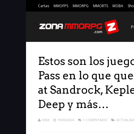
Cartas
MMOFPS
MMORPG
MMORTS
MOBA
Sho
P
Estos son los jueg
Pass en lo que qu
at Sandrock, Keple
Deep y más…
KIBA
19/06/2024
1 COMENTARIO
ACTUALID