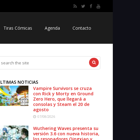
Tiras Cómicas
Agenda
Contacto
LTIMAS NOTICIAS
Vampire Survivors se cruza
con Rick y Morty en Ground
Zero Hero, que llegará a
consolas y Steam el 20 de
agosto
07/08/2026
Wuthering Waves presenta su
versión 3.6 con nueva historia,
los resonadores Qingxiao y