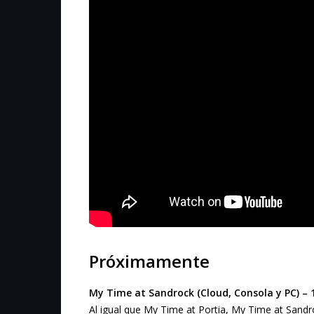
Próximamente
My Time at Sandrock (Cloud, Consola y PC) – 1
Al igual que My Time at Portia, My Time at Sandr