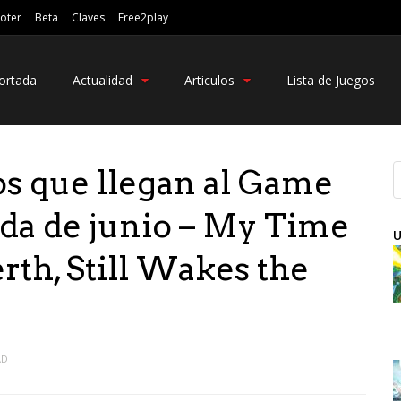
oter
Beta
Claves
Free2play
ortada
Actualidad
Articulos
Lista de Juegos
os que llegan al Game
eda de junio – My Time
U
rth, Still Wakes the
AD