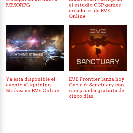
MMORPG
el estudio CCP games
creadores de EVE
Online
Ya está disponible el
EVE Frontier lanza hoy
evento «Lightning
Cycle 6: Sanctuary con
Strike» en EVE Online
una prueba gratuita de
cinco días