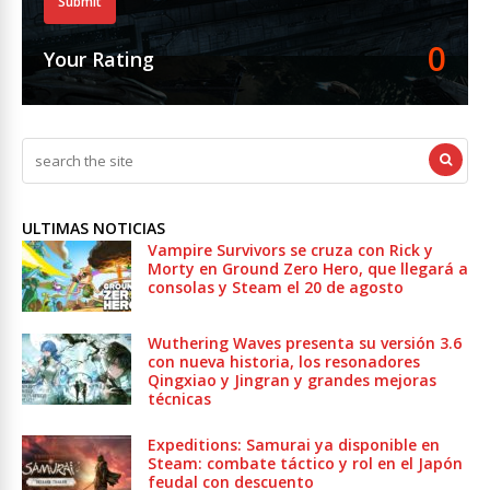
Submit
0
Your Rating
ULTIMAS NOTICIAS
Vampire Survivors se cruza con Rick y
Morty en Ground Zero Hero, que llegará a
consolas y Steam el 20 de agosto
Wuthering Waves presenta su versión 3.6
con nueva historia, los resonadores
Qingxiao y Jingran y grandes mejoras
técnicas
Expeditions: Samurai ya disponible en
Steam: combate táctico y rol en el Japón
feudal con descuento