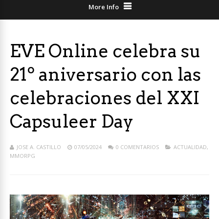
More Info
EVE Online celebra su
21º aniversario con las
celebraciones del XXI
Capsuleer Day
JOSE A. CASTILLO
07/05/2024
0 COMENTARIOS
ACTUALIDAD
,
MMORPG