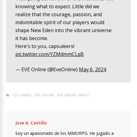
knowing what to expect. Little did we
realize that the courage, passion, and
indomitable spirit of our players would
shape New Eden into the vibrant universe
it has become.
Here's to you, capsuleers!
pic.twitter.com/YZMdmmCLqB
— EVE Online (@EveOnline)
May 6, 2024
CCP GAMES
EVE ONLINE
EVE ONLINE: HAVOC
Jose A. Castillo
Soy un apasionado de los MMORPG. He jugado a