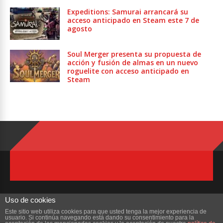
Expeditions: Samurai arrancará su
acceso anticipado en Steam este 7 de
agosto
Soul Merger presenta su propuesta de
acción y fusión de almas en un nuevo
roguelite con acceso anticipado en
Steam
Uso de cookies
Este sitio web utiliza cookies para que usted tenga la mejor experiencia de
usuario. Si continúa navegando está dando su consentimiento para la