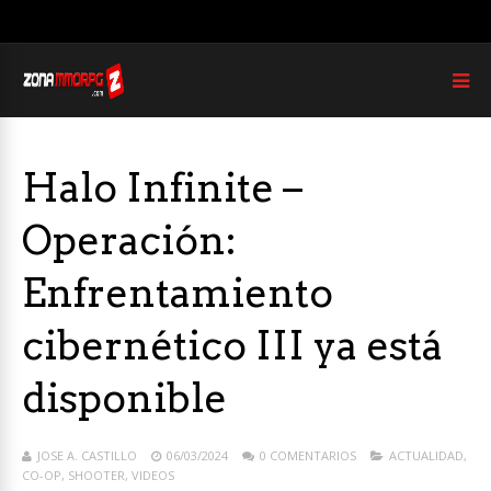
Halo Infinite –
Operación:
Enfrentamiento
cibernético III ya está
disponible
JOSE A. CASTILLO
06/03/2024
0 COMENTARIOS
ACTUALIDAD
,
CO-OP
,
SHOOTER
,
VIDEOS