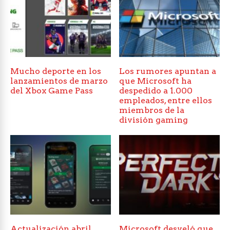
Mucho deporte en los
Los rumores apuntan a
lanzamientos de marzo
que Microsoft ha
del Xbox Game Pass
despedido a 1.000
empleados, entre ellos
miembros de la
división gaming
Actualización abril
Microsoft desveló que