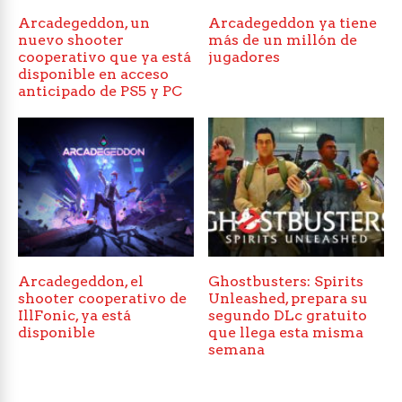
Arcadegeddon, un
Arcadegeddon ya tiene
nuevo shooter
más de un millón de
cooperativo que ya está
jugadores
disponible en acceso
anticipado de PS5 y PC
Arcadegeddon, el
Ghostbusters: Spirits
shooter cooperativo de
Unleashed, prepara su
IllFonic, ya está
segundo DLc gratuito
disponible
que llega esta misma
semana