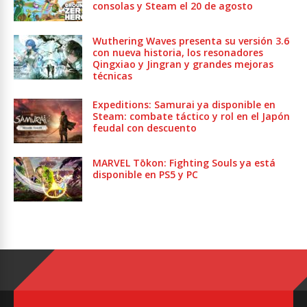
consolas y Steam el 20 de agosto
Wuthering Waves presenta su versión 3.6
con nueva historia, los resonadores
Qingxiao y Jingran y grandes mejoras
técnicas
Expeditions: Samurai ya disponible en
Steam: combate táctico y rol en el Japón
feudal con descuento
MARVEL Tōkon: Fighting Souls ya está
disponible en PS5 y PC