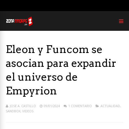
Eleon y Funcom se
asocian para expandir
el universo de
Empyrion
JOSE A. CASTILLO
09/01/2024
1 COMENTARIO
ACTUALIDAD
,
SANDBOX
,
VIDEOS