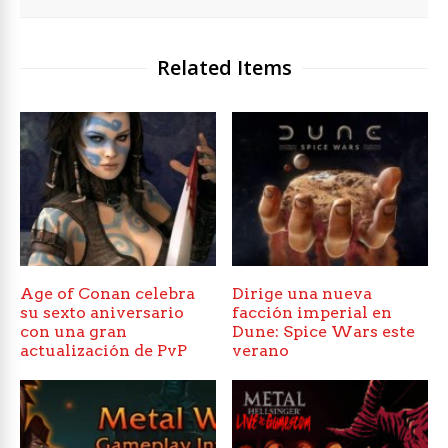
Related Items
Age of Conan celebra
Dirige una nueva
su sexto aniversario
facción imperial en
con una gran
Dune: Spice Wars este
actualización de PvP
verano