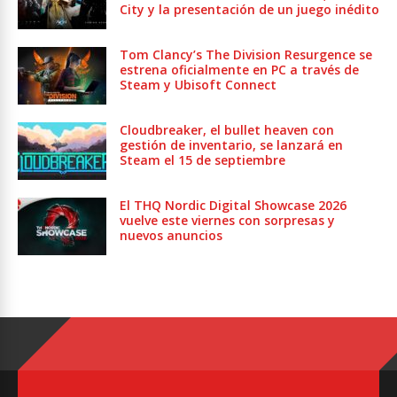
City y la presentación de un juego inédito
Tom Clancy’s The Division Resurgence se
estrena oficialmente en PC a través de
Steam y Ubisoft Connect
Cloudbreaker, el bullet heaven con
gestión de inventario, se lanzará en
Steam el 15 de septiembre
El THQ Nordic Digital Showcase 2026
vuelve este viernes con sorpresas y
nuevos anuncios