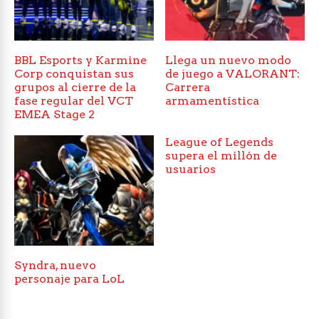
BBL Esports y Karmine
Llega un nuevo modo
Corp conquistan sus
de juego a VALORANT:
grupos al cierre de la
Carrera
fase regular del VCT
armamentística
EMEA Stage 2
League of Legends
supera el millón de
usuarios
Syndra, nuevo
personaje para LoL