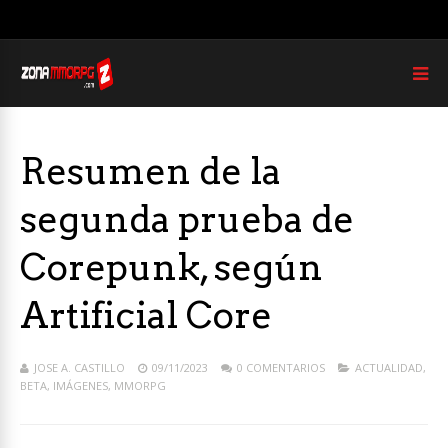
Resumen de la
segunda prueba de
Corepunk, según
Artificial Core
JOSE A. CASTILLO
09/11/2023
0 COMENTARIOS
ACTUALIDAD
,
BETA
,
IMÁGENES
,
MMORPG