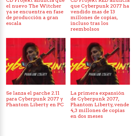
CD Projekt anuncia que
CD Projekt RED anuncia
el nuevo The Witcher
que Cyberpunk 2077 ha
ya se encuentra en fase
vendido mas de 13
de producción a gran
millones de copias,
escala
incluso tras los
reembolsos
Se lanza el parche 2.11
La primera expansión
para Cyberpunk 2077 y
de Cyberpunk 2077,
Phantom Liberty en PC
Phantom Liberty, vende
4,3 millones de copias
en dos meses