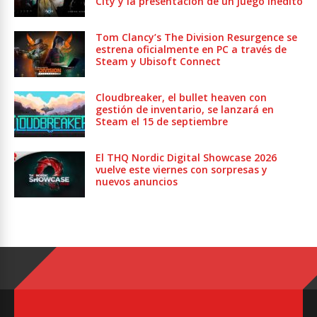
City y la presentación de un juego inédito
Tom Clancy’s The Division Resurgence se
estrena oficialmente en PC a través de
Steam y Ubisoft Connect
Cloudbreaker, el bullet heaven con
gestión de inventario, se lanzará en
Steam el 15 de septiembre
El THQ Nordic Digital Showcase 2026
vuelve este viernes con sorpresas y
nuevos anuncios