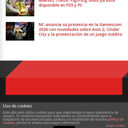
MARVEL Tōkon: Fighting Souls ya está
disponible en PS5 y PC
NC anuncia su presencia en la Gamescom
2026 con novedades sobre Aion 2, Cinder
City y la presentación de un juego inédito
Uso de cookies
Este sitio web utiliza cookies para que usted tenga la mejor experiencia de
usuario. Si continúa navegando está dando su consentimiento para la
Copyright © 2023 ZonaMMORPG.com. Todos los derechos reservados
aceptación de las mencionadas cookies y la aceptación de nuestra
política de
cookies
, pinche el enlace para mayor información.
plugin cookies
Portada
¿Quienes Somos?
Colabora
Contacto