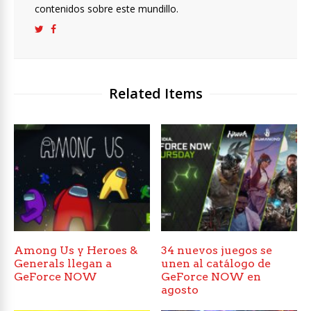
contenidos sobre este mundillo.
Related Items
Among Us y Heroes &
34 nuevos juegos se
Generals llegan a
unen al catálogo de
GeForce NOW
GeForce NOW en
agosto