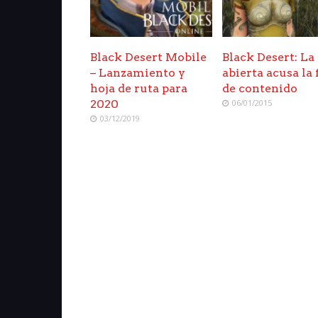
Black Desert Mobile
Black Desert: La
– Lanzamiento y
abierta acusa la 
hoja de ruta para
de contenido
2020
06/01/2015
03/12/2019