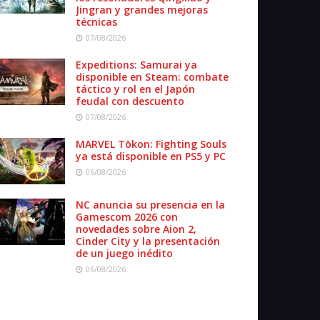
Jingran y grandes mejoras
técnicas
07/08/2026
Expeditions: Samurai ya
disponible en Steam: combate
táctico y rol en el Japón
feudal con descuento
07/08/2026
MARVEL Tōkon: Fighting Souls
ya está disponible en PS5 y PC
06/08/2026
NC anuncia su presencia en la
Gamescom 2026 con
novedades sobre Aion 2,
Cinder City y la presentación
de un juego inédito
06/08/2026