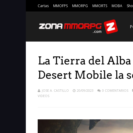
Cartas
MMOFPS
MMORPG
MMORTS
MOBA
Sho
P
La Tierra del Alba
Desert Mobile la 
JOSE A. CASTILLO
20/09/2023
0 COMENTARIOS
VIDEOS