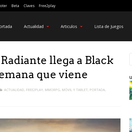
oter
Beta
Claves
Free2play
ortada
Actualidad
Articulos
Lista de Juegos
 Radiante llega a Black
semana que viene
U
ACTUALIDAD
,
FREE2PLAY
,
MMORPG
,
MÓVIL Y TABLET
,
PORTADA
,