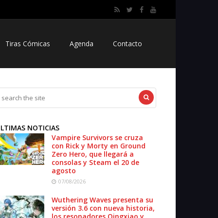
Tiras Cómicas
Agenda
Contacto
LTIMAS NOTICIAS
Vampire Survivors se cruza
con Rick y Morty en Ground
Zero Hero, que llegará a
consolas y Steam el 20 de
agosto
07/08/2026
Wuthering Waves presenta su
versión 3.6 con nueva historia,
los resonadores Qingxiao y