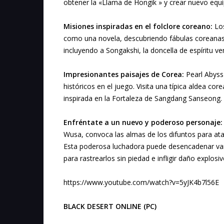
obtener la «Llama de Hongik » y crear nuevo equ
Misiones inspiradas en el folclore coreano:
Los
como una novela, descubriendo fábulas coreanas
incluyendo a Songakshi, la doncella de espíritu ve
Impresionantes paisajes de Corea:
Pearl Abyss
históricos en el juego. Visita una típica aldea c
inspirada en la Fortaleza de Sangdang Sanseong.
Enfréntate a un nuevo y poderoso personaje:
Wusa, convoca las almas de los difuntos para atac
Esta poderosa luchadora puede desencadenar vario
para rastrearlos sin piedad e infligir daño explo
https://www.youtube.com/watch?v=5yJK4b7l56E
BLACK DESERT ONLINE (PC)