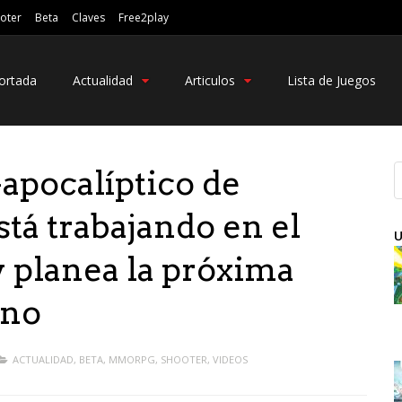
oter
Beta
Claves
Free2play
ortada
Actualidad
Articulos
Lista de Juegos
pocalíptico de
stá trabajando en el
U
y planea la próxima
rno
ACTUALIDAD
,
BETA
,
MMORPG
,
SHOOTER
,
VIDEOS