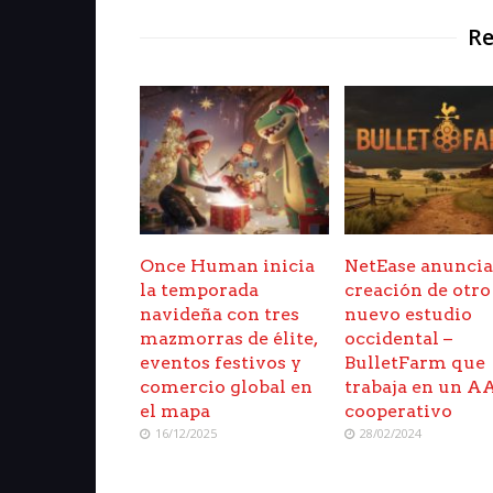
Re
Once Human inicia
NetEase anuncia
la temporada
creación de otro
navideña con tres
nuevo estudio
mazmorras de élite,
occidental –
eventos festivos y
BulletFarm que
comercio global en
trabaja en un 
el mapa
cooperativo
16/12/2025
28/02/2024