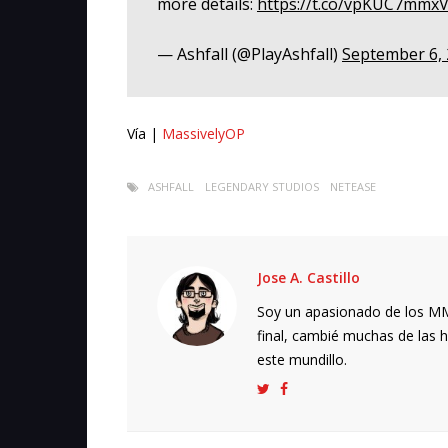
more details:
https://t.co/vpKUC7mmx
— Ashfall (@PlayAshfall)
September 6,
Vía |
MassivelyOP
ASHFALL
LEGENDARY STUDIOS
NETEASE
Jose A. Castillo
Soy un apasionado de los MMO
final, cambié muchas de las h
este mundillo.