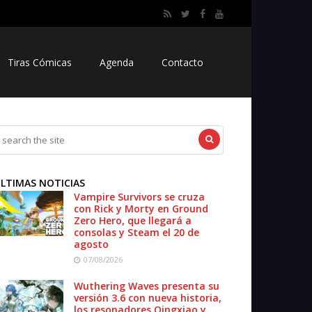
Tiras Cómicas
Agenda
Contacto
LTIMAS NOTICIAS
Vampire Survivors se cruza
con Rick y Morty en Ground
Zero Hero, que llegará a
consolas y Steam el 20 de
agosto
07/08/2026
Wuthering Waves presenta su
versión 3.6 con nueva historia,
los resonadores Qingxiao y