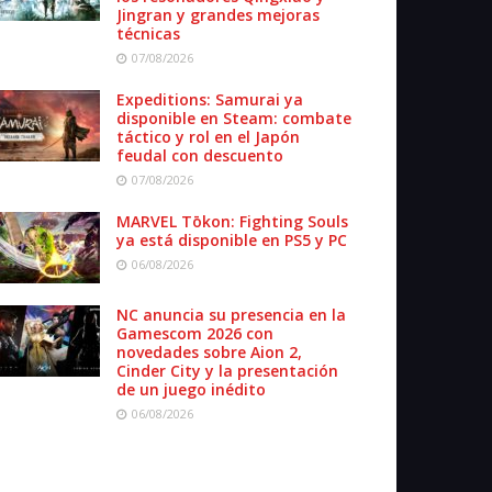
Jingran y grandes mejoras
técnicas
07/08/2026
Expeditions: Samurai ya
disponible en Steam: combate
táctico y rol en el Japón
feudal con descuento
07/08/2026
MARVEL Tōkon: Fighting Souls
ya está disponible en PS5 y PC
06/08/2026
NC anuncia su presencia en la
Gamescom 2026 con
novedades sobre Aion 2,
Cinder City y la presentación
de un juego inédito
06/08/2026