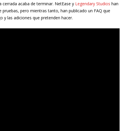
ta cerrada acaba de terminar. NetEase y
Legendary Studios
han
de pruebas, pero mientras tanto, han publicado un FAQ que
go y las adiciones que pretenden hacer.