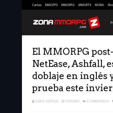
Cartas
MMOFPS
MMORPG
MMORTS
MOBA
Sho
P
El MMORPG post-a
NetEase, Ashfall, e
doblaje en inglés 
prueba este invie
JOSE A. CASTILLO
07/09/2023
0 COMENTARIOS