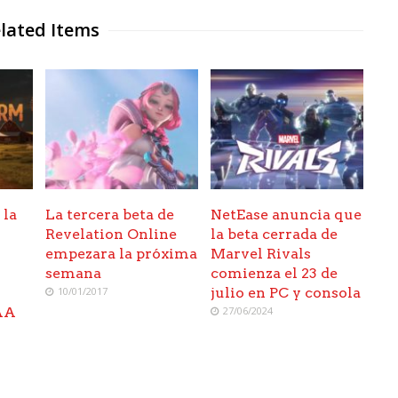
lated Items
 la
La tercera beta de
NetEase anuncia que
Revelation Online
la beta cerrada de
empezara la próxima
Marvel Rivals
semana
comienza el 23 de
10/01/2017
julio en PC y consola
AAA
27/06/2024