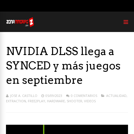
NVIDIA DLSS llega a
SYNCED y más juegos
en septiembre
JOSE A. CASTILLO
05/09/2023
0 COMENTARIOS
ACTUALIDAD
,
EXTRACTION
,
FREE2PLAY
,
HARDWARE
,
SHOOTER
,
VIDEOS