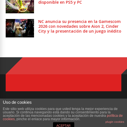
disponible en PS5 y PC
NC anuncia su presencia en la Gamescom
2026 con novedades sobre Aion 2, Cinder
City y la presentación de un juego inédito
Uso de cookies
Este sitio web utiliza cookies para que usted tenga la mejor experiencia de
usuario. Si continúa navegando está dando su consentimiento para la
Copyright © 2023 ZonaMMORPG.com. Todos los derechos reservados
aceptación de las mencionadas cookies y la aceptación de nuestra
política de
cookies
, pinche el enlace para mayor información.
plugin cookies
Portada
¿Quienes Somos?
Colabora
Contacto
ACEPTAR