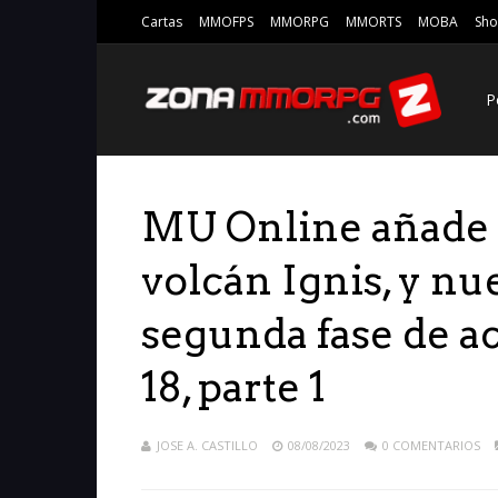
Cartas
MMOFPS
MMORPG
MMORTS
MOBA
Sho
P
MU Online añade 
volcán Ignis, y nu
segunda fase de a
18, parte 1
JOSE A. CASTILLO
08/08/2023
0 COMENTARIOS