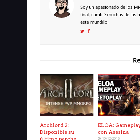
Soy un apasionado de los MMO
final, cambié muchas de las h
este mundillo.
Re
Archlord 2:
ELOA: Gamepla
Disponible su
con Asesina
último parche
10/12/2015