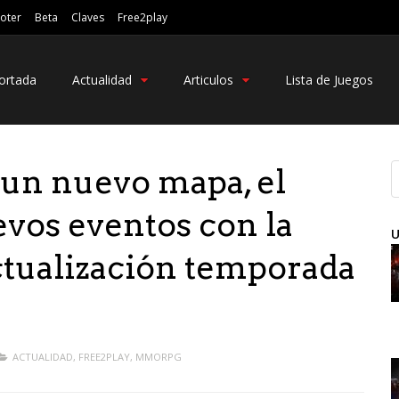
oter
Beta
Claves
Free2play
ortada
Actualidad
Articulos
Lista de Juegos
un nuevo mapa, el
evos eventos con la
U
ctualización temporada
ACTUALIDAD
,
FREE2PLAY
,
MMORPG