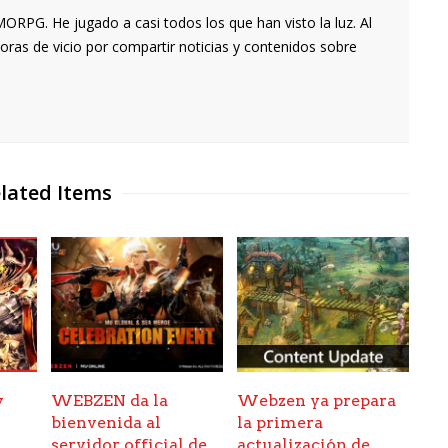
RPG. He jugado a casi todos los que han visto la luz. Al
oras de vicio por compartir noticias y contenidos sobre
lated Items
y
WEBZEN da la
Webzen ya prepara
bienvenida al
la primera
servidor official de
actualización de