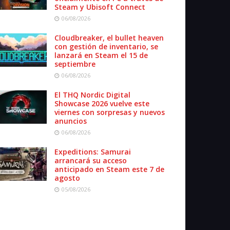
Steam y Ubisoft Connect
06/08/2026
Cloudbreaker, el bullet heaven
con gestión de inventario, se
lanzará en Steam el 15 de
septiembre
06/08/2026
El THQ Nordic Digital
Showcase 2026 vuelve este
viernes con sorpresas y nuevos
anuncios
06/08/2026
Expeditions: Samurai
arrancará su acceso
anticipado en Steam este 7 de
agosto
05/08/2026