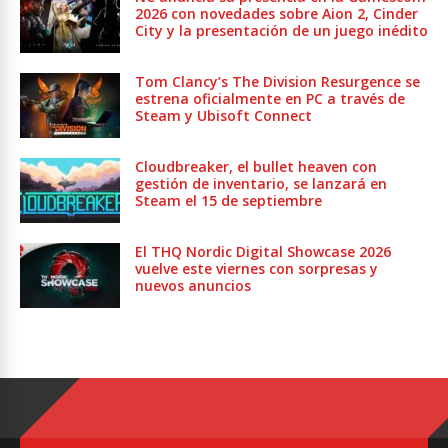
2026 con novedades sobre Aion 2, Cinder
City y la presentación de un juego inédito
Tom Clancy’s The Division Resurgence se
estrena oficialmente en PC a través de
Steam y Ubisoft Connect
Cloudbreaker, el bullet heaven con
gestión de inventario, se lanzará en
Steam el 15 de septiembre
El THQ Nordic Digital Showcase 2026
vuelve este viernes con sorpresas y
nuevos anuncios