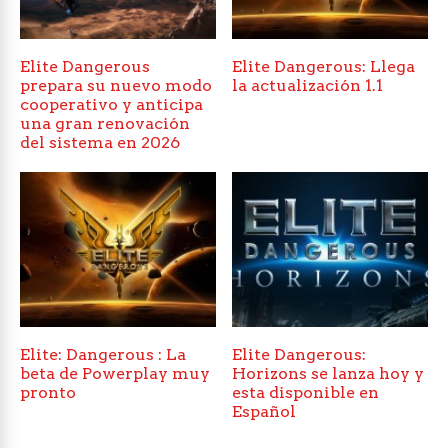
Elite Dangerous
Elite Dangerous: Llega
prepara su nuevo modo
la actualización 1.1
cooperativo y anticipa
una gran renovación
del sistema en 2026
Elite: Dangerous : La
Elite Dangerous:
beta de Powerplay muy
Horizons se lanza hoy y
pronto
esta disponible en
Español