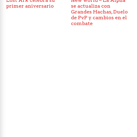
Lost Ark celebra su
New world – La Alpha
primer aniversario
se actualiza con
Grandes Hachas, Duelo
de PvP y cambios en el
combate