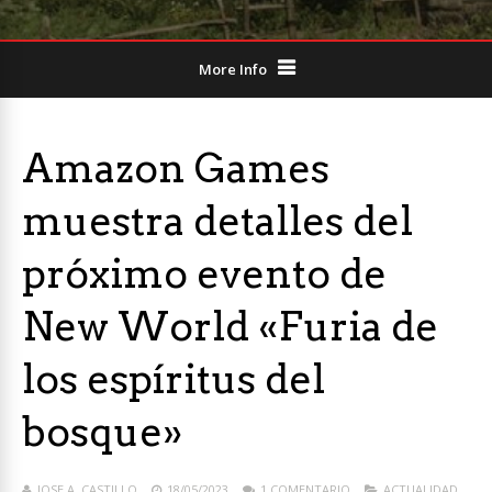
More Info
Amazon Games
muestra detalles del
próximo evento de
New World «Furia de
los espíritus del
bosque»
JOSE A. CASTILLO
18/05/2023
1 COMENTARIO
ACTUALIDAD
,