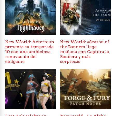
New World: Aeternum
New World: «Season of
presenta su temporada
the Banner» llega
10 con una ambiciosa
mañana con Captura la
renovación del
Bandera y más
endgame
sorpresas