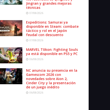
Jingran y grandes mejoras
técnicas
07/08/2026
Expeditions: Samurai ya
disponible en Steam: combate
táctico y rol en el Japón
feudal con descuento
07/08/2026
MARVEL Tōkon: Fighting Souls
ya está disponible en PS5 y PC
06/08/2026
NC anuncia su presencia en la
Gamescom 2026 con
novedades sobre Aion 2,
Cinder City y la presentación
de un juego inédito
06/08/2026