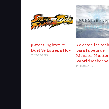
¡Street Fighter™:
Ya están las fec
Duel Se Estrena Hoy
para la beta de
28/02/2023
Monster Hunter
World Iceborne
18/06/2019