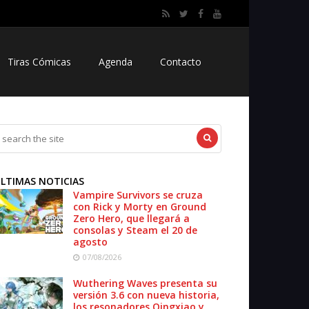
Tiras Cómicas
Agenda
Contacto
LTIMAS NOTICIAS
Vampire Survivors se cruza
con Rick y Morty en Ground
Zero Hero, que llegará a
consolas y Steam el 20 de
agosto
07/08/2026
Wuthering Waves presenta su
versión 3.6 con nueva historia,
los resonadores Qingxiao y