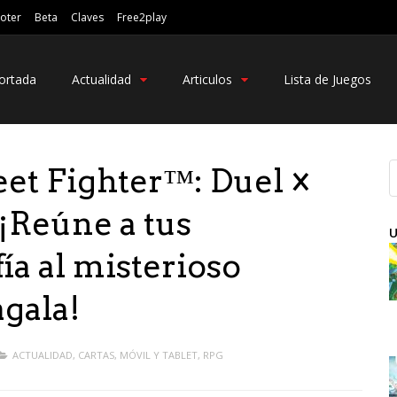
oter
Beta
Claves
Free2play
ortada
Actualidad
Articulos
Lista de Juegos
eet Fighter™: Duel ×
¡Reúne a tus
U
ía al misterioso
gala!
ACTUALIDAD
,
CARTAS
,
MÓVIL Y TABLET
,
RPG