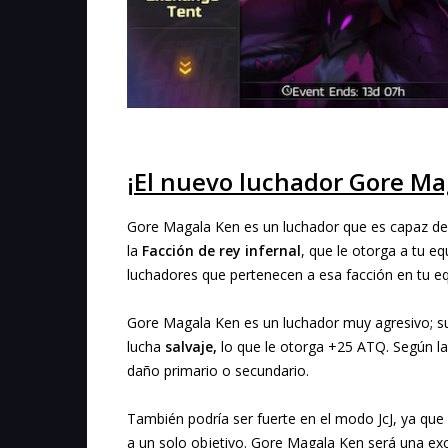
¡El nuevo luchador Gore Mag
Gore Magala Ken es un luchador que es capaz de i
la
Facción de rey infernal
, que le otorga a tu e
luchadores que pertenecen a esa facción en tu eq
Gore Magala Ken es un luchador muy agresivo; su
lucha
salvaje,
lo que le otorga +25 ATQ. Según la
daño primario o secundario.
También podría ser fuerte en el modo JcJ, ya q
a un solo objetivo. Gore Magala Ken será una exc