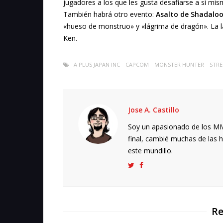
jugadores a los que les gusta desafiarse a sí mi
También habrá otro evento:
Asalto de Shadalo
«hueso de monstruo» y «lágrima de dragón». La 
Ken.
A PLUS JAPAN INC
CAPCOM
MONSTER HUNTER
STRE
Jose A. Castillo
Soy un apasionado de los MMO
final, cambié muchas de las h
este mundillo.
Re