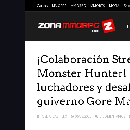
Cartas
MMOFPS
MMORPG
MMORTS
MOBA
Sho
P
¡Colaboración Str
Monster Hunter! 
luchadores y desaf
guiverno Gore Ma
JOSE A. CASTILLO
06/03/2023
0 COMENTARIOS