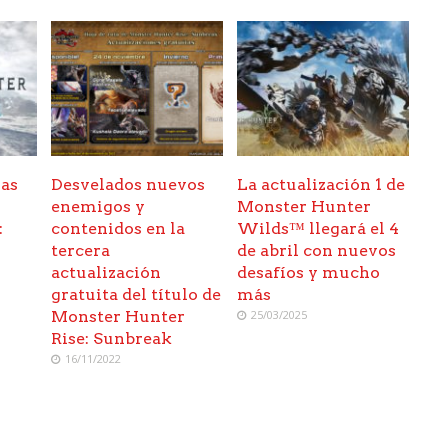
has
Desvelados nuevos
La actualización 1 de
enemigos y
Monster Hunter
:
contenidos en la
Wilds™ llegará el 4
tercera
de abril con nuevos
actualización
desafíos y mucho
gratuita del título de
más
Monster Hunter
25/03/2025
Rise: Sunbreak
16/11/2022