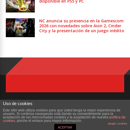
disponible en PS5 y PC
NC anuncia su presencia en la Gamescom
2026 con novedades sobre Aion 2, Cinder
City y la presentación de un juego inédito
Uso de cookies
Este sitio web utiliza cookies para que usted tenga la mejor experiencia de
usuario. Si continúa navegando está dando su consentimiento para la
Copyright © 2023 ZonaMMORPG.com. Todos los derechos reservados
aceptación de las mencionadas cookies y la aceptación de nuestra
política de
cookies
, pinche el enlace para mayor información.
plugin cookies
Portada
¿Quienes Somos?
Colabora
Contacto
ACEPTAR