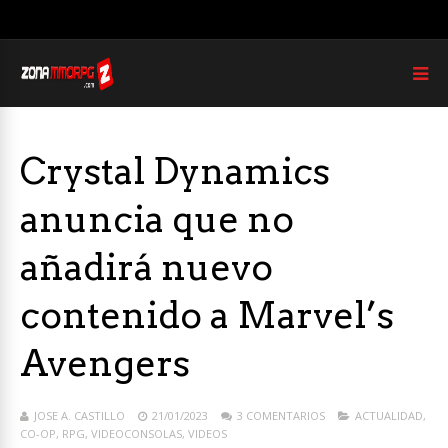
Crystal Dynamics
anuncia que no
añadirá nuevo
contenido a Marvel’s
Avengers
JOSE A. CASTILLO
21/01/2023
3 COMENTARIOS
ACTUALIDAD
,
CO-OP
,
RPG
,
VIDEOCONSOLAS
,
VIDEOS