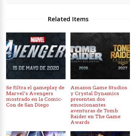
Related Items
Se filtra el gameplay de
Amazon Game Studios
Marvel’s Avengers
y Crystal Dynamics
mostrado en la Comic-
presentan dos
Con de San Diego
emocionantes
aventuras de Tomb
Raider en The Game
Awards