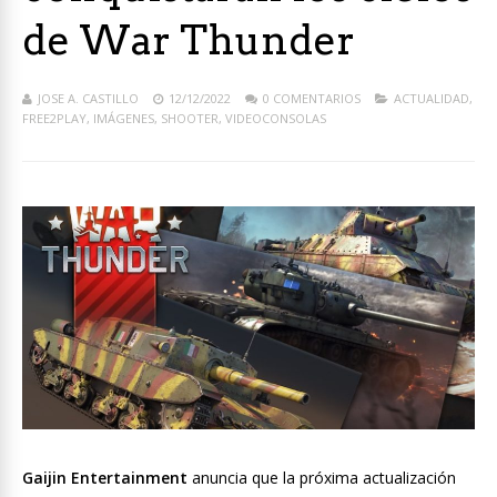
de War Thunder
JOSE A. CASTILLO
12/12/2022
0 COMENTARIOS
ACTUALIDAD
,
FREE2PLAY
,
IMÁGENES
,
SHOOTER
,
VIDEOCONSOLAS
Gaijin Entertainment
anuncia que la próxima actualización