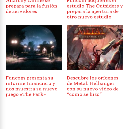
Anarchy Online se
Funcom adquieres el
prepara para la fusión
estudio The Outsiders y
de servidores
prepara la apertura de
otro nuevo estudio
Funcom presenta su
Descubre los orígenes
informe financiero y
de Metal: Hellsinger
nos muestra su nuevo
con su nuevo vídeo de
juego «The Park»
“cómo se hizo”