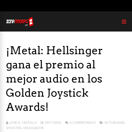
¡Metal: Hellsinger
gana el premio al
mejor audio en los
Golden Joystick
Awards!
JOSE A. CASTILLO
24/11/2022
0 COMENTARIOS
ACTUALIDAD
,
SHOOTER
,
UN JUGADOR