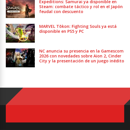
Expeditions: Samurai ya disponible en
Steam: combate táctico y rol en el Japón
feudal con descuento
MARVEL Tōkon: Fighting Souls ya está
disponible en PS5 y PC
NC anuncia su presencia en la Gamescom
2026 con novedades sobre Aion 2, Cinder
City y la presentación de un juego inédito