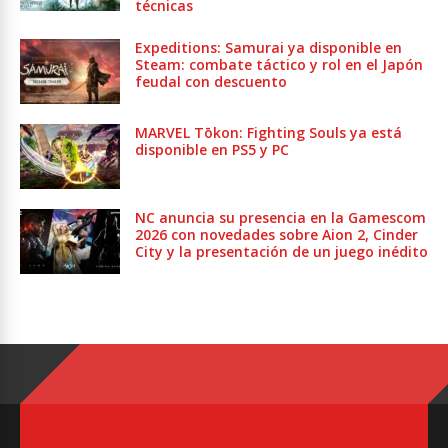
técnicas
Expeditions: Samurai ya disponible en
Steam: combate táctico y rol en el Japón
feudal con descuento
MARVEL Tōkon: Fighting Souls ya está
disponible en PS5 y PC
NC anuncia su presencia en la Gamescom
2026 con novedades sobre Aion 2, Cinder
City y la presentación de un juego inédito