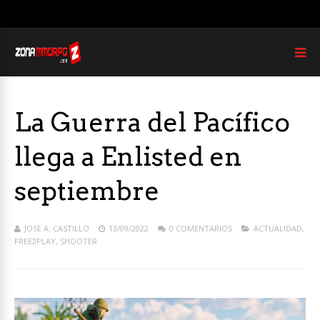
La Guerra del Pacífico
llega a Enlisted en
septiembre
JOSE A. CASTILLO
13/09/2022
0 COMENTARIOS
ACTUALIDAD
,
FREE2PLAY
,
SHOOTER