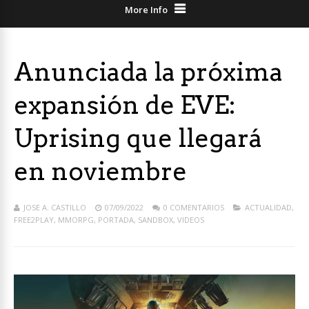
More Info
Anunciada la próxima
expansión de EVE:
Uprising que llegará
en noviembre
JOSE A. CASTILLO
07/09/2022
0 COMENTARIOS
ACTUALIDAD
,
FREE2PLAY
,
MMORPG
,
PORTADA
,
SANDBOX
,
VIDEOS