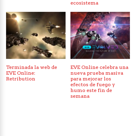
ecosistema
Terminada la web de
EVE Online celebra una
EVE Online:
nueva prueba masiva
Retribution
para mejorar los
efectos de fuego y
humo este fin de
semana