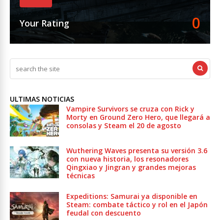
0
Your Rating
ULTIMAS NOTICIAS
Vampire Survivors se cruza con Rick y
Morty en Ground Zero Hero, que llegará a
consolas y Steam el 20 de agosto
Wuthering Waves presenta su versión 3.6
con nueva historia, los resonadores
Qingxiao y Jingran y grandes mejoras
técnicas
Expeditions: Samurai ya disponible en
Steam: combate táctico y rol en el Japón
feudal con descuento