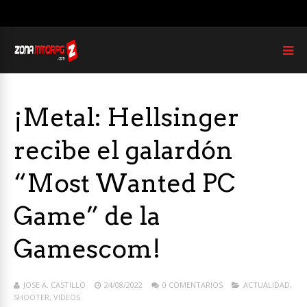
¡Metal: Hellsinger
recibe el galardón
“Most Wanted PC
Game” de la
Gamescom!
JOSE A. CASTILLO
24/08/2022
0 COMENTARIOS
ACTUALIDAD
,
SHOOTER
,
VIDEOS