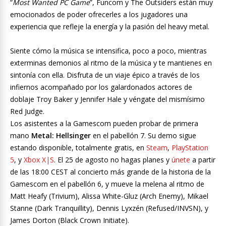
“
Most Wanted PC Game
”, Funcom y The Outsiders están muy
emocionados de poder ofrecerles a los jugadores una
experiencia que refleje la energía y la pasión del heavy metal.
Siente cómo la música se intensifica, poco a poco, mientras
exterminas demonios al ritmo de la música y te mantienes en
sintonía con ella. Disfruta de un viaje épico a través de los
infiernos acompañado por los galardonados actores de
doblaje Troy Baker y Jennifer Hale y véngate del mismísimo
Red Judge.
Los asistentes a la Gamescom pueden probar de primera
mano
Metal: Hellsinger
en el pabellón 7. Su demo sigue
estando disponible, totalmente gratis, en
Steam
,
PlayStation
5
, y
Xbox X|S
. El 25 de agosto no hagas planes y
únete
a partir
de las 18:00 CEST al concierto más grande de la historia de la
Gamescom en el pabellón 6, y mueve la melena al ritmo de
Matt Heafy (Trivium), Alissa White-Gluz (Arch Enemy), Mikael
Stanne (Dark Tranquillity), Dennis Lyxzén (Refused/INVSN), y
James Dorton (Black Crown Initiate).