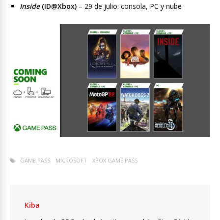
Inside
(ID@Xbox)
– 29 de julio: consola, PC y nube
GAME PASS
MICROSOFT
XBOX GAME PASS
Kiba