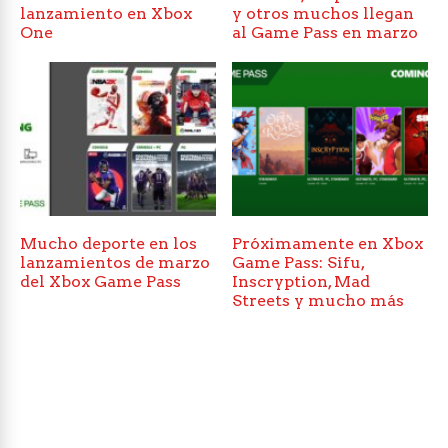
lanzamiento en Xbox
y otros muchos llegan
One
al Game Pass en marzo
Mucho deporte en los
Próximamente en Xbox
lanzamientos de marzo
Game Pass: Sifu,
del Xbox Game Pass
Inscryption, Mad
Streets y mucho más